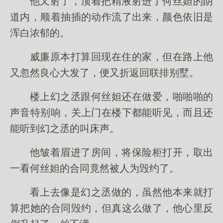
他又射了，顶着把精液射进了何丝妲的阴
道内，顺着抽插的动作流了出来，颜色依旧是
浑白浓郁的。
威廉原本打算回现在住的家，但在路上他
又忽然良心大发了，便又折返回联排别墅。
楼上幻之丞跟何丝妲还在做爱，啪啪啪的
声音特别响，关上门在楼下都能听见，而且还
能听到幻之丞的叫床声。
他皱着眉进了房间，将保险柜打开，取出
一看何丝妲的合同竟然被人为毁约了。
看上去像是幻之丞做的，虽然他本来就打
算把她的合同毁约，但真这么做了，他心里反