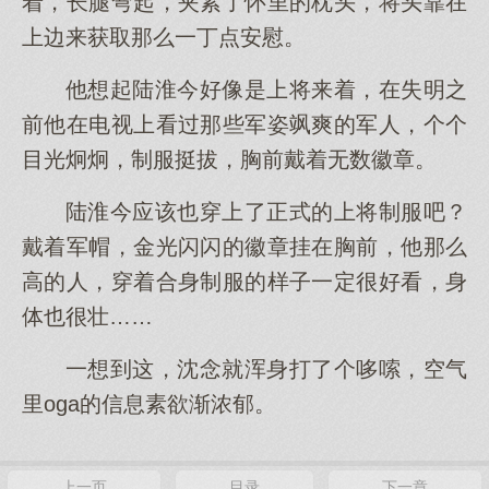
着，长腿弯起，夹紧了怀里的枕头，将头靠在
上边来获取那么一丁点安慰。
他想起陆淮今好像是上将来着，在失明之
前他在电视上看过那些军姿飒爽的军人，个个
目光炯炯，制服挺拔，胸前戴着无数徽章。
陆淮今应该也穿上了正式的上将制服吧？
戴着军帽，金光闪闪的徽章挂在胸前，他那么
高的人，穿着合身制服的样子一定很好看，身
体也很壮……
一想到这，沈念就浑身打了个哆嗦，空气
里oga的信息素欲渐浓郁。
上一页
目录
下一章