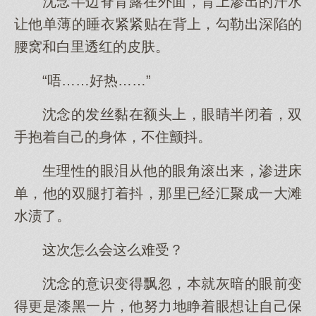
沈念半边脊背露在外面，背上渗出的汗水
让他单薄的睡衣紧紧贴在背上，勾勒出深陷的
腰窝和白里透红的皮肤。
“唔……好热……”
沈念的发丝黏在额头上，眼睛半闭着，双
手抱着自己的身体，不住颤抖。
生理性的眼泪从他的眼角滚出来，渗进床
单，他的双腿打着抖，那里已经汇聚成一大滩
水渍了。
这次怎么会这么难受？
沈念的意识变得飘忽，本就灰暗的眼前变
得更是漆黑一片，他努力地睁着眼想让自己保