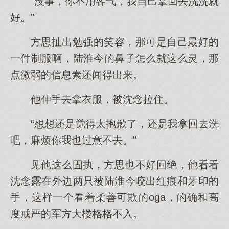
“没事，你不用客气，我自己拿回去洗洗就
好。”
方思扯出勉强的笑容，那可是自己最好的
一件制服啊，陆淮今的鼻子怎么就这么灵，那
点微弱的信息素还闻得出来。
他伸手去拿衣服，被沈念拉住。
“想想还是觉得太抱歉了，还是我拿回去洗
吧，麻烦你我也过意不去。”
见他这么固执，方思也不好回绝，他看看
沈念露在外边两只被陆淮今咬出红痕和牙印的
手，这样一个看着柔善可欺的oga，的确和高
度戒严的军方大楼格格不入。