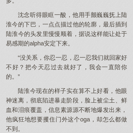
多。”
沈念听得眼眶一酸，他用手颤巍巍抚上陆
淮今的下巴，一点点描过他的轮廓，最后插到
陆淮今的头发里慢慢顺着，据说这样能让处于
易感期的alpha安定下来。
“没关系，你忍一忍，忍一忍我们就回家好
不好？把今天忍过去就好了，我会一直陪你
的。”
陆淮今现在的样子实在算不上好看，他眼
神迷离，彻底陷进暴走阶段，脸上被尘土、鲜
血和泪痕覆盖，信息素源源不断地爆发出来，
他疯狂地想要攫住门外这个oga，却怎么都做
不到。