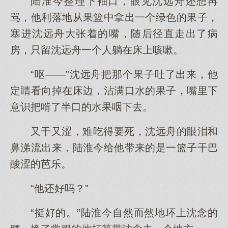
陆淮今整理下袖口，眼见沈远舟还想再
骂，他利落地从果篮中拿出一个绿色的果子，
塞进沈远舟大张着的嘴，随后径直走出了病
房，只留沈远舟一个人躺在床上咳嗽。
“呕——”沈远舟把那个果子吐了出来，他
定睛看向掉在床边，沾满口水的果子，嘴里下
意识把啃了半口的水果咽下去。
又干又涩，难吃得要死，沈远舟的眼泪和
鼻涕流出来，陆淮今给他带来的是一篮子干巴
酸涩的芭乐。
“他还好吗？”
“挺好的。”陆淮今自然而然地环上沈念的