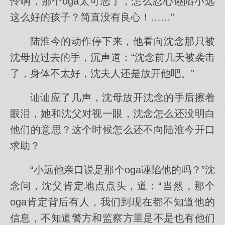
怜啊，那个oga太可恶了，怎么忍心诬陷小远
这么好的孩子？简直没有良心！……”
陆淮今的动作停下来，他看向沈念那只被
沈母拉过去的手，沉声道：“沈念前几天被袭击
了，身体不太好，沈夫人还是放开他吧。”
讪讪应了几声，沈母放开沈念的手后擦着
眼泪，她和沈父对视一眼，沈念怎么还没明白
他们的意思？这个时候怎么还不向陆淮今开口
求助？
“小远他亲口说是那个oga诬陷他的吗？”沈
念问，沈父肯定地点点头，道：“当然，那个
oga肯定背后有人，我们到现在都不知道他的
信息，不知道警方和监察方里是不是也有他们