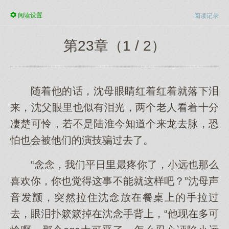
阅读
设置
阅读记录
第23章（1 / 2）
随着他的话，沈母眼睛红着红着就落下泪
来，沈父眼里也似有泪光，两个老人看着十分
凄楚可怜，若不是陆淮今知道个来龙去脉，恐
怕也会被他们的演技骗过去了。
“念念，我们平日里最疼你了，小远也那么
喜欢你，你也觉得这事不能就这样吧？”沈母声
音发颤，突然拉住沈念放在餐桌上的手拉过
去，眼泪扑簌簌掉在沈念手背上，“他现在多可